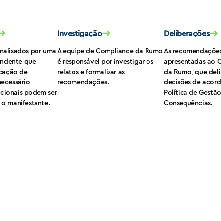
➜
➜
➜
Investigação
Deliberações
analisados por uma
A equipe de Compliance da Rumo
As recomendações
endente que
é responsável por investigar os
apresentadas ao C
ficação de
relatos e formalizar as
da Rumo, que deli
necessário
recomendações.
decisões de acor
icionais podem ser
Política de Gestã
a o manifestante.
Consequências.