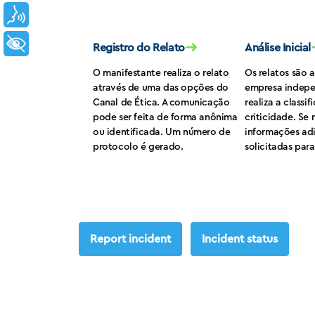
Voz
+ Acessibilidade
➜
Registro do Relato
Análise Inicial
O manifestante realiza o relato
Os relatos são 
através de uma das opções do
empresa indep
Canal de Ética. A comunicação
realiza a classi
pode ser feita de forma anônima
criticidade. Se 
ou identificada. Um número de
informações ad
protocolo é gerado.
solicitadas par
Report incident
Incident status